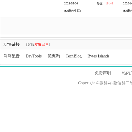
2021-03-04
热度：
16148
2020-1
[
健康养生群
]
[
健康
友情链接
（客服
友链出售
）
鸟鸟配音
DevTools
优惠淘
TechBlog
Bytes Islands
免责声明
|
站内
Copyright ©微群网-微信群二