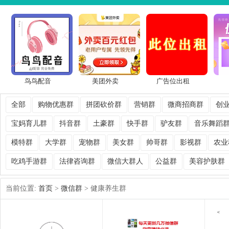
鸟鸟配音
美团外卖
广告位出租
全部
购物优惠群
拼团砍价群
营销群
微商招商群
创
宝妈育儿群
抖音群
土豪群
快手群
驴友群
音乐舞蹈
模特群
大学群
宠物群
美女群
帅哥群
影视群
农业
吃鸡手游群
法律咨询群
微信大群人
公益群
美容护肤群
当前位置:
首页
>
微信群
> 健康养生群