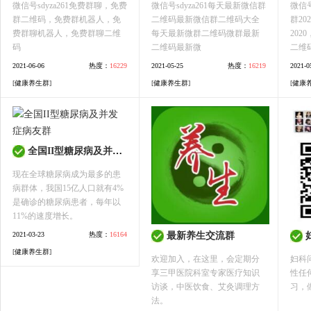
微信号sdyza261免费群聊，免费
微信号sdyza261每天最新微信群
微信号
群二维码，免费群机器人，免
二维码最新微信群二维码大全
群2
费群聊机器人，免费群聊二维
每天最新微群二维码微群最新
20
码
二维码最新微
二维
2021-06-06
热度：
16229
2021-05-25
热度：
16219
2021-0
[
健康养生群
]
[
健康养生群
]
[
健康
全国II型糖尿病及并发症病友群
现在全球糖尿病成为最多的患
病群体，我国15亿人口就有4%
是确诊的糖尿病患者，每年以
11%的速度增长。
2021-03-23
热度：
16164
最新养生交流群
[
健康养生群
]
欢迎加入，在这里，会定期分
妇科
享三甲医院科室专家医疗知识
性任
访谈，中医饮食、艾灸调理方
习，
法。