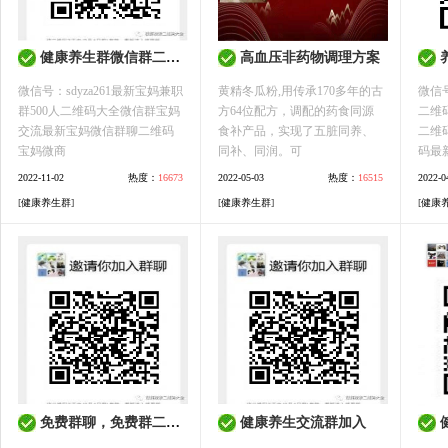
健康养生群微信群二维码健康行业群养生行业群地区群微信群大全
高血压非药物调理方案
养
微信号：sdyza261最新宝妈兼职
黄精冬瓜粉,用传承170多年的古
微信号
群500人二维码大全微信群宝妈
方64位配方，调配的药食同源
二维
交流最新宝妈微信群聊二维码
食补产品，实现了五脏同养、
二维
宝妈微商
同补、同润。可
码最
2022-11-02
热度：
16673
2022-05-03
热度：
16515
2022-0
[
健康养生群
]
[
健康养生群
]
[
健康
免费群聊，免费群二维码，免费群机器人
健康养生交流群加入