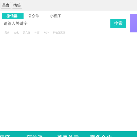
美食
搞笑
微信群
公众号
小程序
搜索
美食
文化
美女群
体育
八卦
购物优惠群