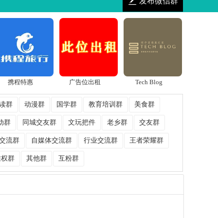
发布微信群
携程特惠
广告位出租
Tech Blog
读群
动漫群
国学群
教育培训群
美食群
动群
同城交友群
文玩把件
老乡群
交友群
交流群
自媒体交流群
行业交流群
王者荣耀群
维权群
其他群
互粉群