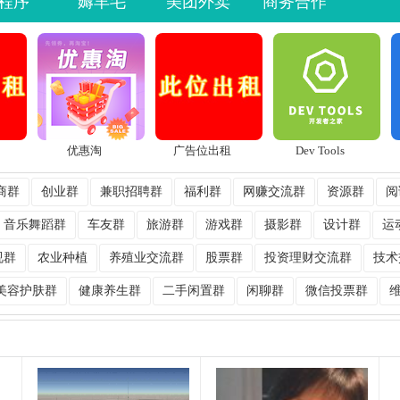
程序
薅羊毛
美团外卖
商务合作
优惠淘
广告位出租
Dev Tools
商群
创业群
兼职招聘群
福利群
网赚交流群
资源群
阅
音乐舞蹈群
车友群
旅游群
游戏群
摄影群
设计群
运
视群
农业种植
养殖业交流群
股票群
投资理财交流群
技术
美容护肤群
健康养生群
二手闲置群
闲聊群
微信投票群