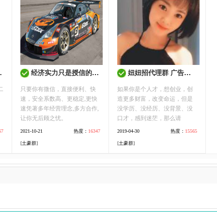
经济实力只是授信的依据 全网信誉第一
妞妞招代理群 广告不要
二
只要你有微信，直接便利、快
如果你是个人才，想创业，创
速，安全系数高、更稳定,更快
造更多财富，改变命运，但是
速凭著多年经营理念,多方合作,
没学历、没经历、没背景、没
让你无后顾之忧。
口才，感到迷茫，那么请
67
2021-10-21
热度：
16347
2019-04-30
热度：
15565
[
土豪群
]
[
土豪群
]