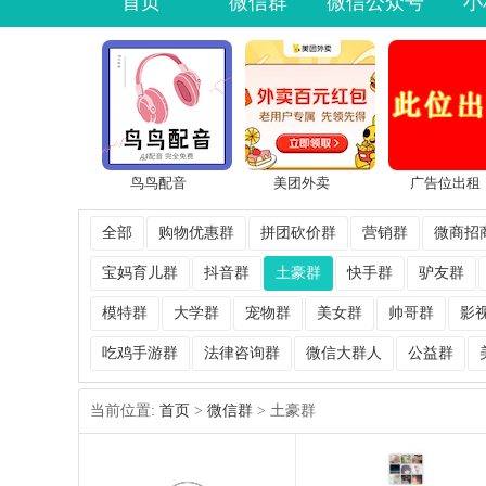
首页
微信群
微信公众号
小
鸟鸟配音
美团外卖
广告位出租
全部
购物优惠群
拼团砍价群
营销群
微商招
宝妈育儿群
抖音群
土豪群
快手群
驴友群
模特群
大学群
宠物群
美女群
帅哥群
影
吃鸡手游群
法律咨询群
微信大群人
公益群
当前位置:
首页
>
微信群
> 土豪群