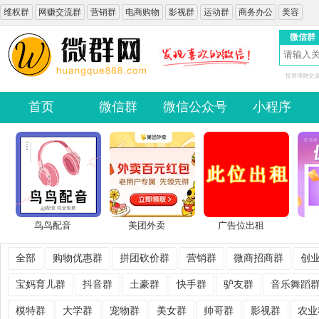
维权群
网赚交流群
营销群
电商购物
影视群
运动群
商务办公
美容
微信群
投资理财交
首页
微信群
微信公众号
小程序
鸟鸟配音
美团外卖
广告位出租
全部
购物优惠群
拼团砍价群
营销群
微商招商群
创
宝妈育儿群
抖音群
土豪群
快手群
驴友群
音乐舞蹈
模特群
大学群
宠物群
美女群
帅哥群
影视群
农业