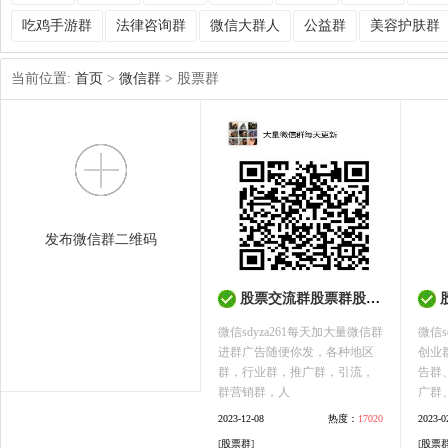
吃鸡手游群
法律咨询群
微信大群人
公益群
美容护肤群
当前位置:
首页
>
微信群
> 股票群
发布微信群二维码
股票交流群股票群股票发布群学习群微信群二维码大全
股票
微信sdyza261每天加大量微信群
微信s
进群广告随便你发，各种地区
创业
群，行业群，推广群，引流，
告群
群营销群，人
广群
2023-12-08
热度：
17020
2023-0
[
股票群
]
[
股票