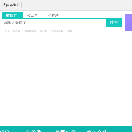
法律咨询群
微信群
公众号
小程序
搜索
培训
国学群
王者荣耀群
阅读群
音乐舞蹈群
美容