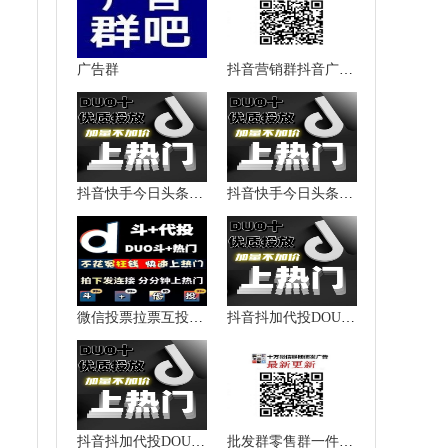
广告群
抖音营销群抖音广告群抖音推广群抖音人脉群微信群二维码大全
抖音快手今日头条西瓜视频加粉涨粉点赞播放量上热门提升热度
抖音快手今日头条西瓜视频加粉涨粉点赞播放量上热门提升热度
微信投票拉票互投互粉抖音快手
抖音抖加代投DOU+热门dou上热门抖y音快速上热门图文图集推送投放
抖音抖加代投DOU+热门dou上热门抖y音快速上热门图文图集推送投放
批发群零售群一件代发群货源加盟群代理群微信群二维码大全