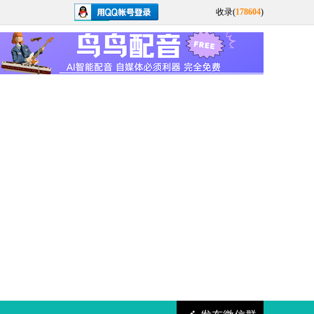
收录(
178604
)