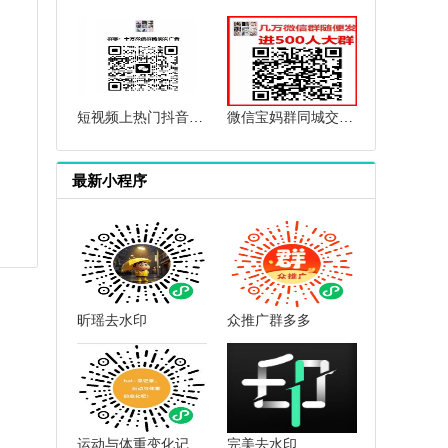
短视频上热门抖音上热门群快手上热门群抖音短视频互赞点赞群
微信宝妈群同城交流微信母婴群微信育儿群微信闲置群微信群二维码
最新小程序
昕瑶去水印
众推广群多多
运动与体重变化记录小助手
完美去水印