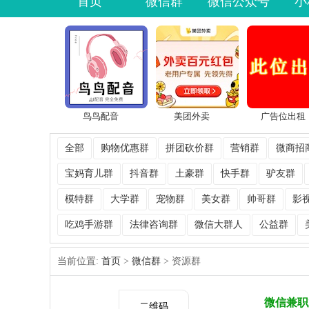
首页
微信群
微信公众号
小
鸟鸟配音
美团外卖
广告位出租
全部
购物优惠群
拼团砍价群
营销群
微商招
宝妈育儿群
抖音群
土豪群
快手群
驴友群
模特群
大学群
宠物群
美女群
帅哥群
影
吃鸡手游群
法律咨询群
微信大群人
公益群
当前位置:
首页
>
微信群
> 资源群
微信兼职
二维码