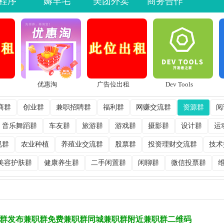
程序
薅羊毛
美团外卖
商务合作
优惠淘
广告位出租
Dev Tools
商群
创业群
兼职招聘群
福利群
网赚交流群
资源群
阅
音乐舞蹈群
车友群
旅游群
游戏群
摄影群
设计群
运
视群
农业种植
养殖业交流群
股票群
投资理财交流群
技术
美容护肤群
健康养生群
二手闲置群
闲聊群
微信投票群
群发布兼职群免费兼职群同城兼职群附近兼职群二维码