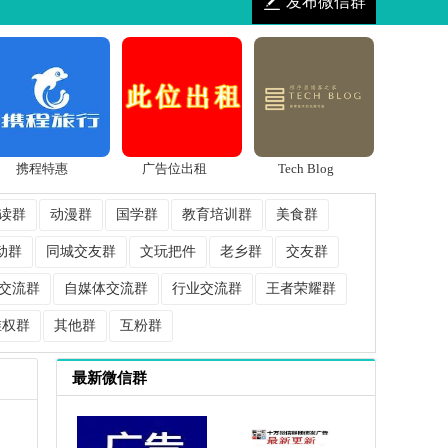
发布微信群
携程特惠
广告位出租
Tech Blog
读群
动漫群
国学群
教育培训群
美食群
动群
同城交友群
文玩把件
老乡群
交友群
交流群
自媒体交流群
行业交流群
王者荣耀群
维权群
其他群
互粉群
最新微信群