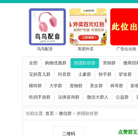
鸟鸟配音
美团外卖
广告位出租
全部
购物优惠群
拼团砍价群
营销群
微商招
宝妈育儿群
抖音群
土豪群
快手群
驴友群
模特群
大学群
宠物群
美女群
帅哥群
影
吃鸡手游群
法律咨询群
微信大群人
公益群
当前位置:
首页
>
微信群
> 拼团砍价群
点赞群互
二维码