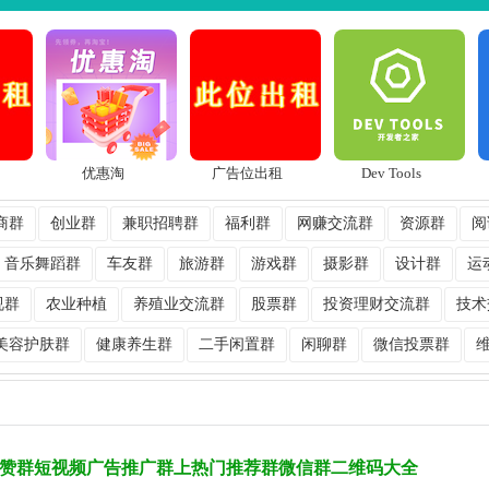
优惠淘
广告位出租
Dev Tools
商群
创业群
兼职招聘群
福利群
网赚交流群
资源群
阅
音乐舞蹈群
车友群
旅游群
游戏群
摄影群
设计群
运
视群
农业种植
养殖业交流群
股票群
投资理财交流群
技术
美容护肤群
健康养生群
二手闲置群
闲聊群
微信投票群
赞群短视频广告推广群上热门推荐群微信群二维码大全