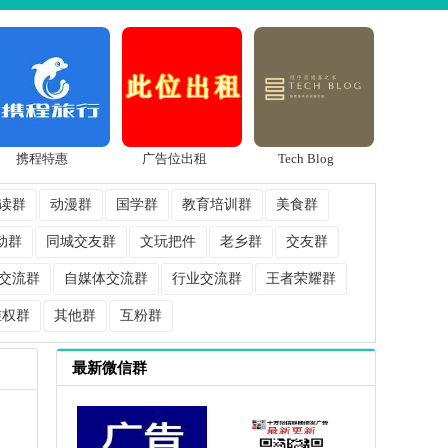
携程特惠
广告位出租
Tech Blog
读群
动漫群
国学群
教育培训群
美食群
动群
同城交友群
文玩把件
老乡群
交友群
交流群
自媒体交流群
行业交流群
王者荣耀群
维权群
其他群
互粉群
最新微信群