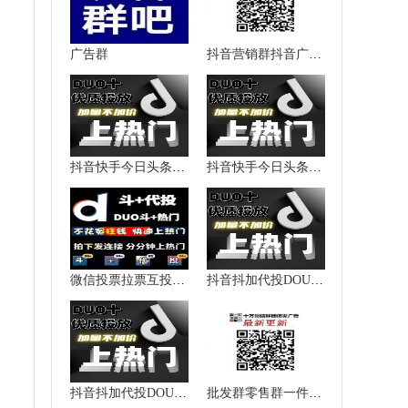
广告群
抖音营销群抖音广告群抖音推广群抖音人脉群微信群二维码大全
抖音快手今日头条西瓜视频加粉涨粉点赞播放量上热门提升热度
抖音快手今日头条西瓜视频加粉涨粉点赞播放量上热门提升热度
微信投票拉票互投互粉抖音快手
抖音抖加代投DOU+热门dou上热门抖y音快速上热门图文图集推送投放
抖音抖加代投DOU+热门dou上热门抖y音快速上热门图文图集推送投放
批发群零售群一件代发群货源加盟群代理群微信群二维码大全