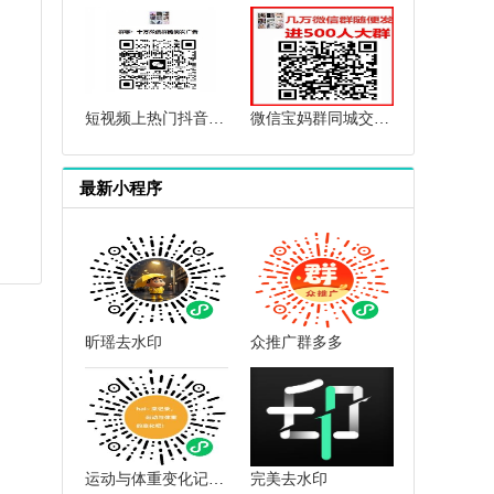
短视频上热门抖音上热门群快手上热门群抖音短视频互赞点赞群
微信宝妈群同城交流微信母婴群微信育儿群微信闲置群微信群二维码
最新小程序
昕瑶去水印
众推广群多多
运动与体重变化记录小助手
完美去水印