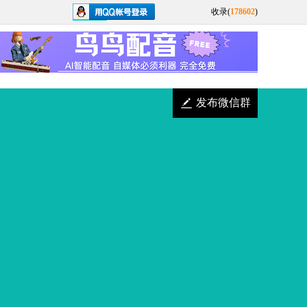
收录(
178602
)
发布微信群