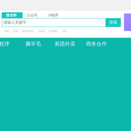
微信群
公众号
小程序
搜索
星座
影视
教育培训群
公益群
影音播放
培训
程序
薅羊毛
美团外卖
商务合作