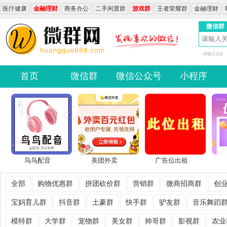
医疗健康
金融理财
商务办公
二手闲置群
游戏群
王者荣耀群
金融理财
微信群
网赚交流群
首页
微信群
微信公众号
小程序
鸟鸟配音
美团外卖
广告位出租
全部
购物优惠群
拼团砍价群
营销群
微商招商群
创
宝妈育儿群
抖音群
土豪群
快手群
驴友群
音乐舞蹈
模特群
大学群
宠物群
美女群
帅哥群
影视群
农业