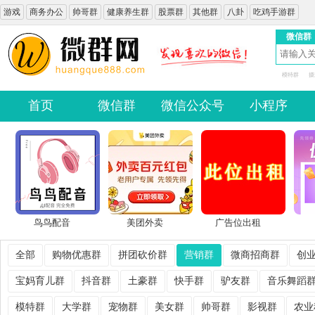
游戏
商务办公
帅哥群
健康养生群
股票群
其他群
八卦
吃鸡手游群
微信群
模特群
摄
首页
微信群
微信公众号
小程序
鸟鸟配音
美团外卖
广告位出租
全部
购物优惠群
拼团砍价群
营销群
微商招商群
创
宝妈育儿群
抖音群
土豪群
快手群
驴友群
音乐舞蹈
模特群
大学群
宠物群
美女群
帅哥群
影视群
农业