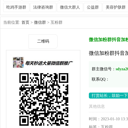
吃鸡手游群
法律咨询群
微信大群人
公益群
美容护肤群
当前位置:
首页
>
微信群
> 互粉群
微信加粉群抖音加
二维码
微信加粉群抖音
群主微信号：
sdyza2
联系QQ：
打赏站长，鼓励一下
其他信息
时间：
2023-01-10 13:3
标签：
互粉群