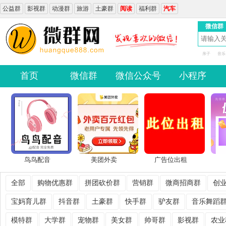
公益群
影视群
动漫群
旅游
土豪群
阅读
福利群
汽车
微信群
亲子
音乐
首页
微信群
微信公众号
小程序
鸟鸟配音
美团外卖
广告位出租
全部
购物优惠群
拼团砍价群
营销群
微商招商群
创
宝妈育儿群
抖音群
土豪群
快手群
驴友群
音乐舞蹈
模特群
大学群
宠物群
美女群
帅哥群
影视群
农业