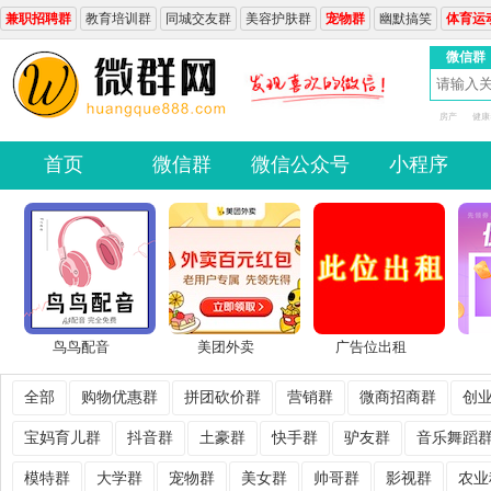
兼职招聘群
教育培训群
同城交友群
美容护肤群
宠物群
幽默搞笑
体育运
微信群
房产
健康
首页
微信群
微信公众号
小程序
鸟鸟配音
美团外卖
广告位出租
全部
购物优惠群
拼团砍价群
营销群
微商招商群
创
宝妈育儿群
抖音群
土豪群
快手群
驴友群
音乐舞蹈
模特群
大学群
宠物群
美女群
帅哥群
影视群
农业