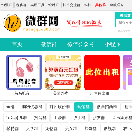
动漫群
老乡群
实用工具
设计群
技术交流群
科技
其他群
金融理财
微信群
购物优惠群
首页
微信群
微信公众号
小程序
鸟鸟配音
美团外卖
广告位出租
全部
购物优惠群
拼团砍价群
营销群
微商招商群
创
宝妈育儿群
抖音群
土豪群
快手群
驴友群
音乐舞蹈
模特群
大学群
宠物群
美女群
帅哥群
影视群
农业