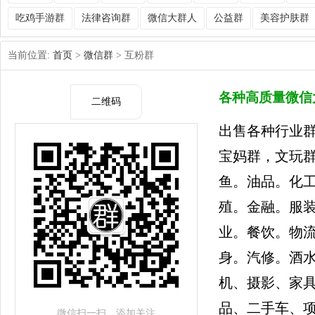
吃鸡手游群
法律咨询群
微信大群人
公益群
美容护肤群
当前位置:
首页
>
微信群
> 互粉群
各种高质量微信
二维码
出售各种行业
宝妈群，文玩
鱼。油品。化
殖。金融。服
业。餐饮。物
身。汽修。酒水
机、摄影、家
品、二手车、项
微信扫一扫，添加关注