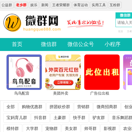
公益群
老乡群
娱乐
新闻
王者荣耀群
体育运动
实用工具
互粉群
微信群
生活
王者
首页
微信群
微信公众号
小程序
鸟鸟配音
美团外卖
广告位出租
全部
购物优惠群
拼团砍价群
营销群
微商招商群
创
宝妈育儿群
抖音群
土豪群
快手群
驴友群
音乐舞蹈
模特群
大学群
宠物群
美女群
帅哥群
影视群
农业