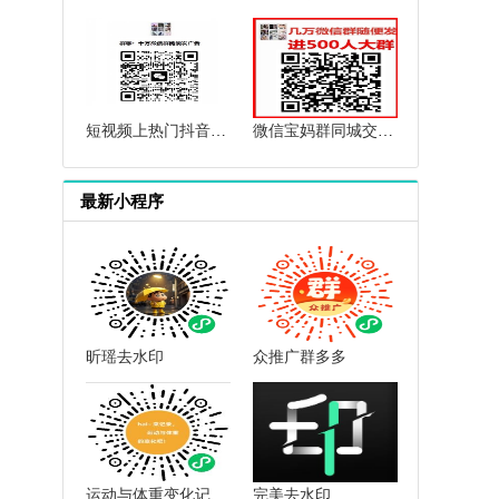
短视频上热门抖音上热门群快手上热门群抖音短视频互赞点赞群
微信宝妈群同城交流微信母婴群微信育儿群微信闲置群微信群二维码
最新小程序
昕瑶去水印
众推广群多多
运动与体重变化记录小助手
完美去水印