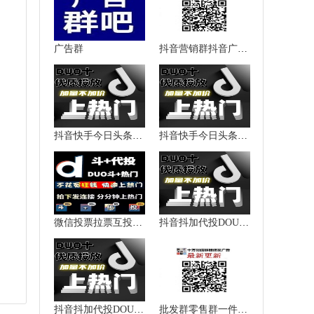
广告群
抖音营销群抖音广告群抖音推广群抖音人脉群微信群二维码大全
抖音快手今日头条西瓜视频加粉涨粉点赞播放量上热门提升热度
抖音快手今日头条西瓜视频加粉涨粉点赞播放量上热门提升热度
微信投票拉票互投互粉抖音快手
抖音抖加代投DOU+热门dou上热门抖y音快速上热门图文图集推送投放
抖音抖加代投DOU+热门dou上热门抖y音快速上热门图文图集推送投放
批发群零售群一件代发群货源加盟群代理群微信群二维码大全