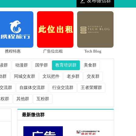
发布微信群
携程特惠
广告位出租
Tech Blog
读群
动漫群
国学群
教育培训群
美食群
动群
同城交友群
文玩把件
老乡群
交友群
交流群
自媒体交流群
行业交流群
王者荣耀群
维权群
其他群
互粉群
最新微信群