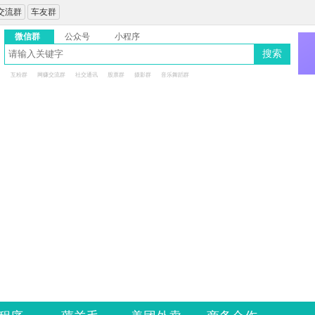
交流群
车友群
微信群
公众号
小程序
搜索
互粉群
网赚交流群
社交通讯
股票群
摄影群
音乐舞蹈群