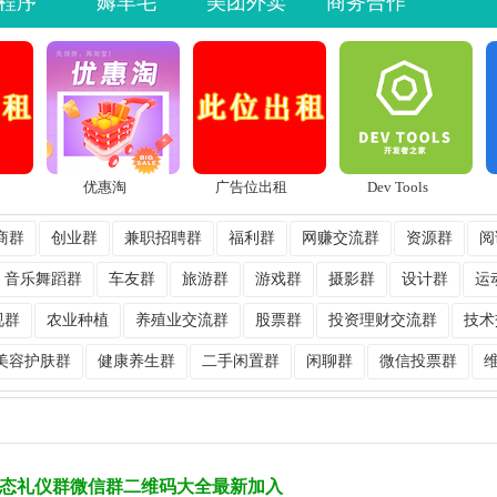
程序
薅羊毛
美团外卖
商务合作
优惠淘
广告位出租
Dev Tools
商群
创业群
兼职招聘群
福利群
网赚交流群
资源群
阅
音乐舞蹈群
车友群
旅游群
游戏群
摄影群
设计群
运
视群
农业种植
养殖业交流群
股票群
投资理财交流群
技术
美容护肤群
健康养生群
二手闲置群
闲聊群
微信投票群
态礼仪群微信群二维码大全最新加入