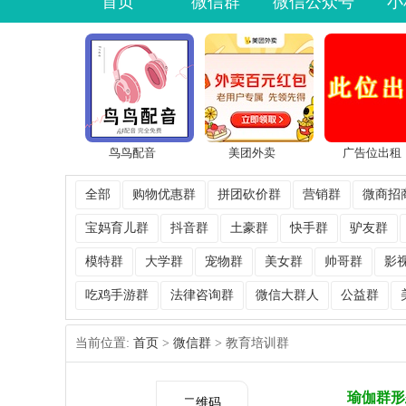
首页
微信群
微信公众号
小
鸟鸟配音
美团外卖
广告位出租
全部
购物优惠群
拼团砍价群
营销群
微商招
宝妈育儿群
抖音群
土豪群
快手群
驴友群
模特群
大学群
宠物群
美女群
帅哥群
影
吃鸡手游群
法律咨询群
微信大群人
公益群
当前位置:
首页
>
微信群
> 教育培训群
瑜伽群形
二维码