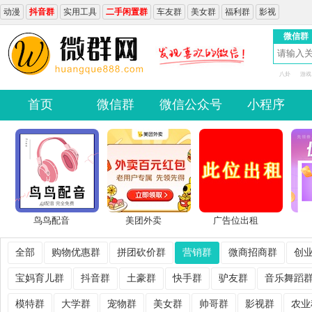
动漫
抖音群
实用工具
二手闲置群
车友群
美女群
福利群
影视
微信群
八卦
游戏
首页
微信群
微信公众号
小程序
鸟鸟配音
美团外卖
广告位出租
全部
购物优惠群
拼团砍价群
营销群
微商招商群
创
宝妈育儿群
抖音群
土豪群
快手群
驴友群
音乐舞蹈
模特群
大学群
宠物群
美女群
帅哥群
影视群
农业