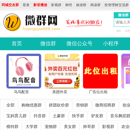
同城交友群
星座
影音播放
影视群
财经
旅游群
阅读群
投资理财交流群
微信群
搞笑
实用
首页
微信群
微信公众号
小程序
鸟鸟配音
美团外卖
广告位出租
全部
购物优惠群
拼团砍价群
营销群
微商招商群
创
宝妈育儿群
抖音群
土豪群
快手群
驴友群
音乐舞蹈
模特群
大学群
宠物群
美女群
帅哥群
影视群
农业