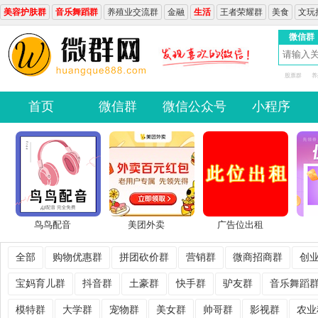
美容护肤群
音乐舞蹈群
养殖业交流群
金融
生活
王者荣耀群
美食
文玩
微信群
股票群
养
首页
微信群
微信公众号
小程序
鸟鸟配音
美团外卖
广告位出租
全部
购物优惠群
拼团砍价群
营销群
微商招商群
创
宝妈育儿群
抖音群
土豪群
快手群
驴友群
音乐舞蹈
模特群
大学群
宠物群
美女群
帅哥群
影视群
农业