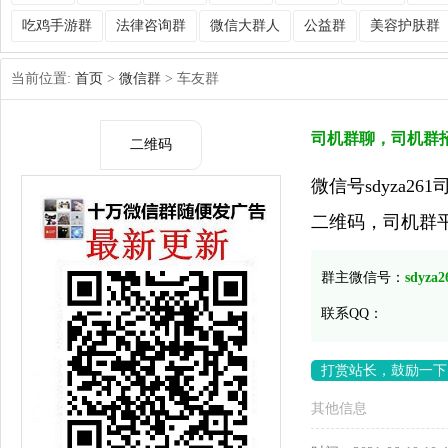
吃鸡手游群
法律咨询群
微信大群人
公益群
美容护肤群
当前位置:
首页
>
微信群
> 车友群
司机群聊，司机群
二维码
微信号sdyza2
二维码，司机群
群主微信号：
sdyza2
联系QQ：
打赏站长，鼓励一下
其他信息