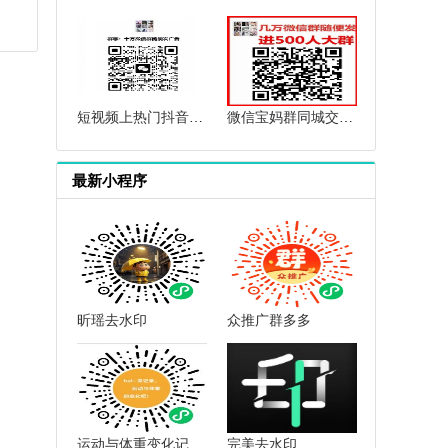
短视频上热门抖音上热门群快手上热门群抖音短视频互赞点赞群
微信宝妈群同城交流微信母婴群微信育儿群微信闲置群微信群二维码
最新小程序
昕瑶去水印
众推广群多多
运动与体重变化记录小助手
完美去水印