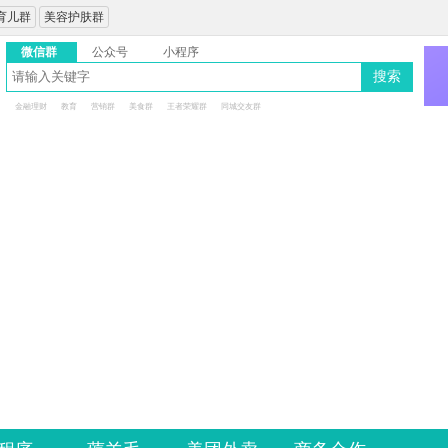
育儿群
美容护肤群
微信群
公众号
小程序
搜索
金融理财
教育
营销群
美食群
王者荣耀群
同城交友群