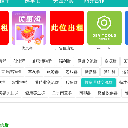
程序
薅羊毛
美团外卖
商务合作
优惠淘
广告位出租
Dev Tools
商群
创业群
兼职招聘群
福利群
网赚交流群
资源群
阅
音乐舞蹈群
车友群
旅游群
游戏群
摄影群
设计群
运
视群
农业种植
养殖业交流群
股票群
投资理财交流群
技术
美容护肤群
健康养生群
二手闲置群
闲聊群
微信投票群
信群