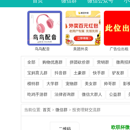
首页
微信群
微信公众号
小
鸟鸟配音
美团外卖
广告位出租
全部
购物优惠群
拼团砍价群
营销群
微商招
宝妈育儿群
抖音群
土豪群
快手群
驴友群
模特群
大学群
宠物群
美女群
帅哥群
影
吃鸡手游群
法律咨询群
微信大群人
公益群
当前位置:
首页
>
微信群
> 投资理财交流群
欧联杯微
二维码