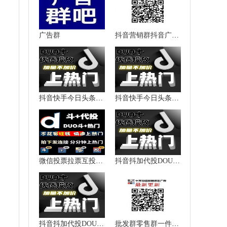
广告群
抖音营销群抖音广告群抖音推广群抖音人脉群微信群二维码大全
抖音快手今日头条西瓜视频加粉涨粉点赞播放量上热门提升热度
抖音快手今日头条西瓜视频加粉涨粉点赞播放量上热门提升热度
微信投票拉票互投互粉抖音快手
抖音抖加代投DOU+热门dou上热门抖y音快速上热门图文图集推送投放
抖音抖加代投DOU+热门dou上热门抖y音快速上热门图文图集推送投放
批发群零售群一件代发群货源加盟群代理群微信群二维码大全