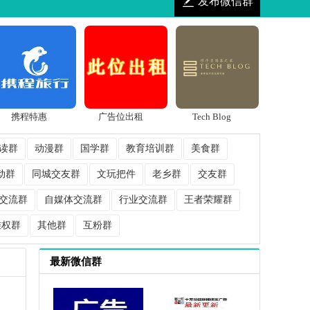
发布微信群
携程特惠
广告位出租
Tech Blog
读群
动漫群
国学群
教育培训群
美食群
动群
同城交友群
文玩把件
老乡群
交友群
交流群
自媒体交流群
行业交流群
王者荣耀群
维权群
其他群
互粉群
最新微信群