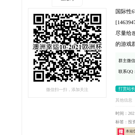
国际性
[1463
尽量给
的游戏
群主微
联系QQ
打赏站
微信扫一扫，添加关注
其他信息
时间：
202
标签：
投