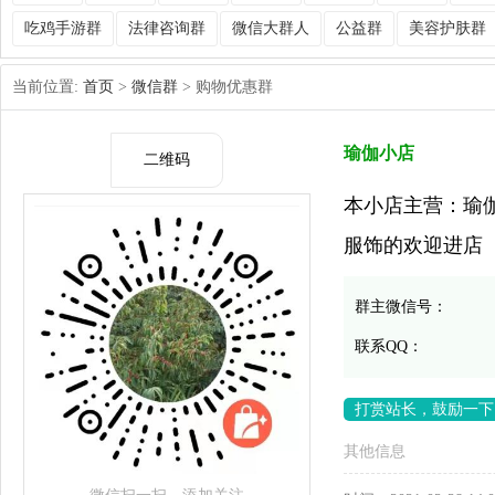
吃鸡手游群
法律咨询群
微信大群人
公益群
美容护肤群
当前位置:
首页
>
微信群
> 购物优惠群
瑜伽小店
二维码
本小店主营：瑜
服饰的欢迎进店
群主微信号：
联系QQ：
打赏站长，鼓励一下
其他信息