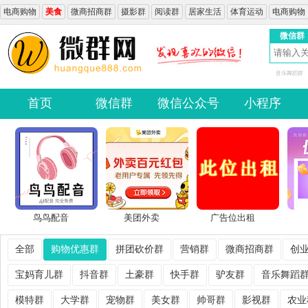
电商购物
美食
微商招商群
摄影群
阅读群
居家生活
体育运动
电商购物
微信群
音乐舞蹈群
首页
微信群
微信公众号
小程序
鸟鸟配音
美团外卖
广告位出租
全部
购物优惠群
拼团砍价群
营销群
微商招商群
创
宝妈育儿群
抖音群
土豪群
快手群
驴友群
音乐舞蹈
模特群
大学群
宠物群
美女群
帅哥群
影视群
农业