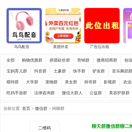
鸟鸟配音
美团外卖
广告位出租
全部
购物优惠群
拼团砍价群
营销群
微商招商群
创
宝妈育儿群
抖音群
土豪群
快手群
驴友群
音乐舞蹈
模特群
大学群
宠物群
美女群
帅哥群
影视群
农业
吃鸡手游群
法律咨询群
微信大群人
公益群
美容护肤群
当前位置:
首页
>
微信群
> 闲聊群
聊天群微信群聊二
二维码