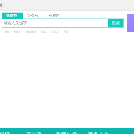
群
微信群
公众号
小程序
搜索
财经
土豪群
拼团砍价群
游戏
实用工具
星座