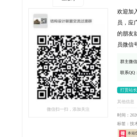
欢迎加
员，应
的朋友
员微信
群主微
联系QQ
打赏站
其他信息
微信扫一扫，添加关注
时间：
202
标签：
技