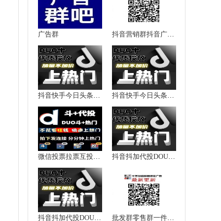
广告群
抖音营销群抖音广告群抖音推广群抖音人脉群微信群二维码大全
抖音快手今日头条西瓜视频加粉涨粉点赞播放量上热门提升热度
抖音快手今日头条西瓜视频加粉涨粉点赞播放量上热门提升热度
微信投票拉票互投互粉抖音快手
抖音抖加代投DOU+热门dou上热门抖y音快速上热门图文图集推送投放
抖音抖加代投DOU+热门dou上热门抖y音快速上热门图文图集推送投放
批发群零售群一件代发群货源加盟群代理群微信群二维码大全