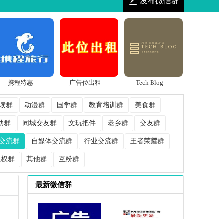
发布微信群
携程特惠
广告位出租
Tech Blog
读群
动漫群
国学群
教育培训群
美食群
动群
同城交友群
文玩把件
老乡群
交友群
交流群
自媒体交流群
行业交流群
王者荣耀群
维权群
其他群
互粉群
最新微信群