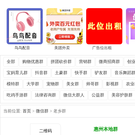
鸟鸟配音
美团外卖
广告位出租
全部
购物优惠群
拼团砍价群
营销群
微商招商群
创
宝妈育儿群
抖音群
土豪群
快手群
驴友群
音乐舞蹈
模特群
大学群
宠物群
美女群
帅哥群
影视群
农业
吃鸡手游群
法律咨询群
微信大群人
公益群
美容护肤群
当前位置:
首页
>
微信群
> 老乡群
惠州本地群
二维码