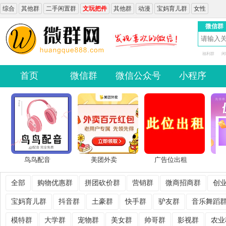
综合
其他群
二手闲置群
文玩把件
其他群
动漫
宝妈育儿群
女性
微信群
福利群
闲
首页
微信群
微信公众号
小程序
鸟鸟配音
美团外卖
广告位出租
全部
购物优惠群
拼团砍价群
营销群
微商招商群
创
宝妈育儿群
抖音群
土豪群
快手群
驴友群
音乐舞蹈
模特群
大学群
宠物群
美女群
帅哥群
影视群
农业