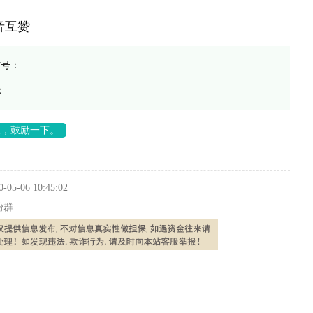
音互赞
信号：
：
长，鼓励一下。
0-05-06 10:45:02
粉群