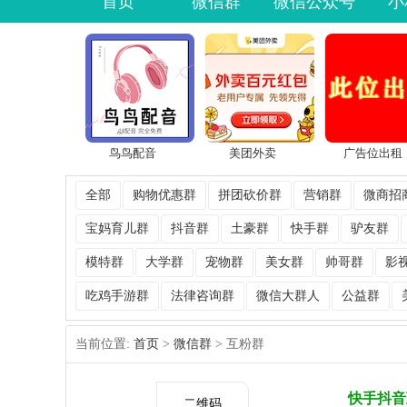
首页
微信群
微信公众号
小
鸟鸟配音
美团外卖
广告位出租
全部
购物优惠群
拼团砍价群
营销群
微商招
宝妈育儿群
抖音群
土豪群
快手群
驴友群
模特群
大学群
宠物群
美女群
帅哥群
影
吃鸡手游群
法律咨询群
微信大群人
公益群
当前位置:
首页
>
微信群
> 互粉群
快手抖音
二维码