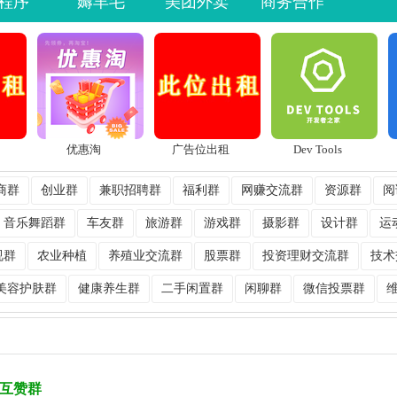
程序
薅羊毛
美团外卖
商务合作
优惠淘
广告位出租
Dev Tools
商群
创业群
兼职招聘群
福利群
网赚交流群
资源群
阅
音乐舞蹈群
车友群
旅游群
游戏群
摄影群
设计群
运
视群
农业种植
养殖业交流群
股票群
投资理财交流群
技术
美容护肤群
健康养生群
二手闲置群
闲聊群
微信投票群
互赞群