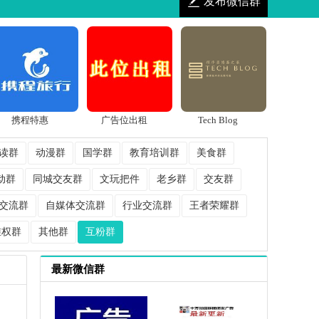
发布微信群
携程特惠
广告位出租
Tech Blog
读群
动漫群
国学群
教育培训群
美食群
动群
同城交友群
文玩把件
老乡群
交友群
交流群
自媒体交流群
行业交流群
王者荣耀群
维权群
其他群
互粉群
最新微信群