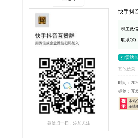
快手抖
群主微
联系QQ
打赏站
其他信息
时间：
202
标签：
互
微信扫一扫，添加关注