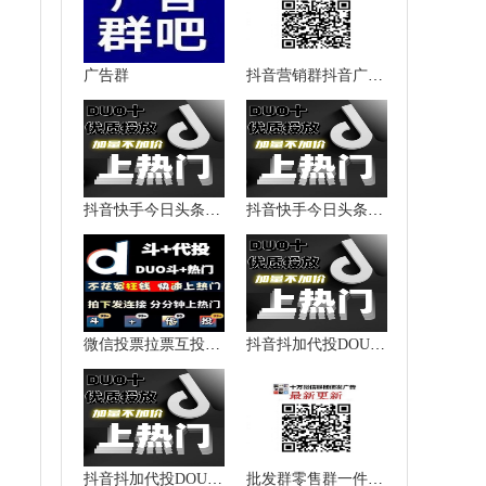
广告群
抖音营销群抖音广告群抖音推广群抖音人脉群微信群二维码大全
抖音快手今日头条西瓜视频加粉涨粉点赞播放量上热门提升热度
抖音快手今日头条西瓜视频加粉涨粉点赞播放量上热门提升热度
微信投票拉票互投互粉抖音快手
抖音抖加代投DOU+热门dou上热门抖y音快速上热门图文图集推送投放
抖音抖加代投DOU+热门dou上热门抖y音快速上热门图文图集推送投放
批发群零售群一件代发群货源加盟群代理群微信群二维码大全