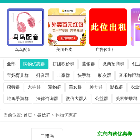
鸟鸟配音
美团外卖
广告位出租
全部
购物优惠群
拼团砍价群
营销群
微商招商群
创
宝妈育儿群
抖音群
土豪群
快手群
驴友群
音乐舞蹈
模特群
大学群
宠物群
美女群
帅哥群
影视群
农业
吃鸡手游群
法律咨询群
微信大群人
公益群
美容护肤群
当前位置:
首页
>
微信群
> 购物优惠群
京东内购优惠券
二维码