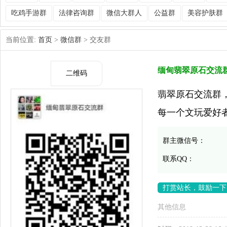
吃鸡手游群
法律咨询群
微信大群人
公益群
美容护肤群
当前位置:
首页
>
微信群
> 交友群
缅甸翡翠原石交流
二维码
翡翠原石交流群
每一个文玩爱好
群主微信号：
联系QQ：
打赏站长，鼓励一下
其他信息