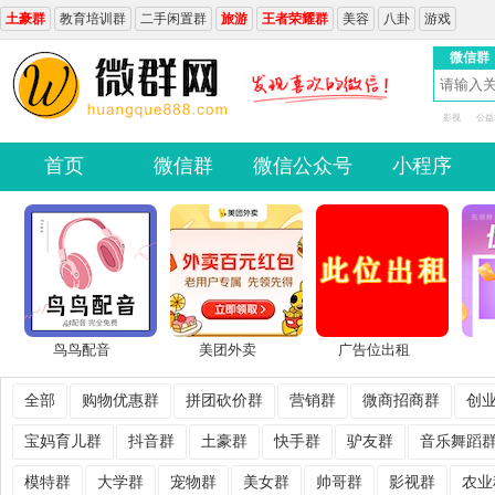
土豪群
教育培训群
二手闲置群
旅游
王者荣耀群
美容
八卦
游戏
微信群
影视
公益
首页
微信群
微信公众号
小程序
鸟鸟配音
美团外卖
广告位出租
全部
购物优惠群
拼团砍价群
营销群
微商招商群
创
宝妈育儿群
抖音群
土豪群
快手群
驴友群
音乐舞蹈
模特群
大学群
宠物群
美女群
帅哥群
影视群
农业