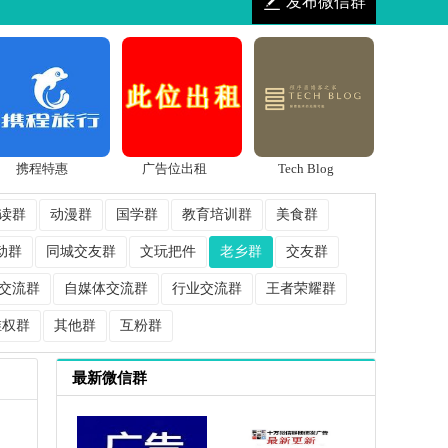
发布微信群
携程特惠
广告位出租
Tech Blog
读群
动漫群
国学群
教育培训群
美食群
动群
同城交友群
文玩把件
老乡群
交友群
交流群
自媒体交流群
行业交流群
王者荣耀群
维权群
其他群
互粉群
最新微信群