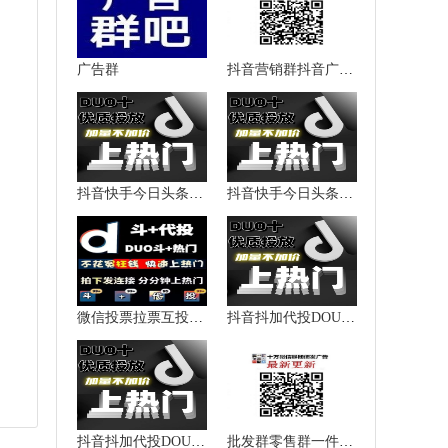
广告群
抖音营销群抖音广告群抖音推广群抖音人脉群微信群二维码大全
抖音快手今日头条西瓜视频加粉涨粉点赞播放量上热门提升热度
抖音快手今日头条西瓜视频加粉涨粉点赞播放量上热门提升热度
微信投票拉票互投互粉抖音快手
抖音抖加代投DOU+热门dou上热门抖y音快速上热门图文图集推送投放
抖音抖加代投DOU+热门dou上热门抖y音快速上热门图文图集推送投放
批发群零售群一件代发群货源加盟群代理群微信群二维码大全