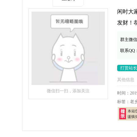
闲时大
发财！
群主微
联系QQ
打赏站
其他信息
微信扫一扫，添加关注
时间：
201
标签：
老