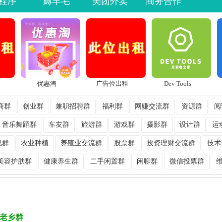
程序
薅羊毛
美团外卖
商务合作
优惠淘
广告位出租
Dev Tools
商群
创业群
兼职招聘群
福利群
网赚交流群
资源群
阅
音乐舞蹈群
车友群
旅游群
游戏群
摄影群
设计群
运
视群
农业种植
养殖业交流群
股票群
投资理财交流群
技术
美容护肤群
健康养生群
二手闲置群
闲聊群
微信投票群
老乡群