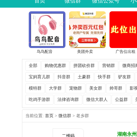
首页
微信群
微信公众号
小
鸟鸟配音
美团外卖
广告位出租
全部
购物优惠群
拼团砍价群
营销群
微商招
宝妈育儿群
抖音群
土豪群
快手群
驴友群
模特群
大学群
宠物群
美女群
帅哥群
影
吃鸡手游群
法律咨询群
微信大群人
公益群
当前位置:
首页
>
微信群
> 老乡群
湖南永州
二维码