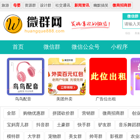
旅游
母婴
资源群
设计群
社交通讯
新闻资讯
幽默搞笑
微商招商群
微信群
综合
美食
首页
微信群
微信公众号
小程序
鸟鸟配音
美团外卖
广告位出租
全部
购物优惠群
拼团砍价群
营销群
微商招商群
创
宝妈育儿群
抖音群
土豪群
快手群
驴友群
音乐舞蹈
模特群
大学群
宠物群
美女群
帅哥群
影视群
农业