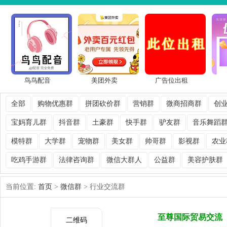
鸟鸟配音
美团外卖
广告位出租
全部
购物优惠群
拼团砍价群
营销群
微商招商群
创
宝妈育儿群
抖音群
土豪群
快手群
驴友群
音乐舞蹈
模特群
大学群
宠物群
美女群
帅哥群
影视群
农业
吃鸡手游群
法律咨询群
微信大群人
公益群
美容护肤群
当前位置:
首页
>
微信群
> 行业交流群
至尊国际贸易交流
二维码