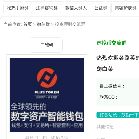
吃鸡手游群
法律咨询群
微信大群人
公益群
美容护肤群
当前位置:
首页
>
微信群
> 投资理财交流群
虚拟币交流群
二维码
热烈欢迎各路英
薅白菜！
群主微信号：
联系QQ：
打赏站长，鼓励一下
其他信息
微信扫一扫，添加关注