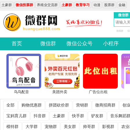
土豪群
微信投票群
养殖业交流群
土豪群
教育学习
动漫
股票群
金融
微信群
游戏群
综
首页
微信群
微信公众号
小程序
鸟鸟配音
美团外卖
广告位出租
全部
购物优惠群
拼团砍价群
营销群
微商招商群
创
宝妈育儿群
抖音群
土豪群
快手群
驴友群
音乐舞蹈
模特群
大学群
宠物群
美女群
帅哥群
影视群
农业