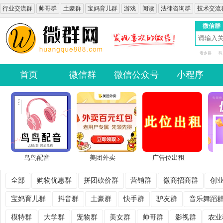
行业交流群
帅哥群
土豪群
宝妈育儿群
游戏
阅读
法律咨询群
技术交流
微信群
老乡群
科
首页
微信群
微信公众号
小程序
鸟鸟配音
美团外卖
广告位出租
全部
购物优惠群
拼团砍价群
营销群
微商招商群
创
宝妈育儿群
抖音群
土豪群
快手群
驴友群
音乐舞蹈
模特群
大学群
宠物群
美女群
帅哥群
影视群
农业