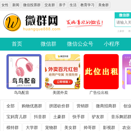
女性
新闻
微信投票群
交友群
亲子
生活
教育学习
美食群
微信群
土豪群
教
首页
微信群
微信公众号
小程序
鸟鸟配音
美团外卖
广告位出租
全部
购物优惠群
拼团砍价群
营销群
微商招商群
创
宝妈育儿群
抖音群
土豪群
快手群
驴友群
音乐舞蹈
模特群
大学群
宠物群
美女群
帅哥群
影视群
农业