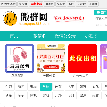
吃鸡手游群
抖音群
居家生活
阅读群
股票群
新闻
交友群
闲聊群
微信群
国学群
兼
首页
微信群
微信公众号
小程序
鸟鸟配音
美团外卖
广告位出租
全部
新闻
财经
科技
体育
汽车
阅读
文化
动漫
亲子
影视
游戏
八卦
培训
健康
美容