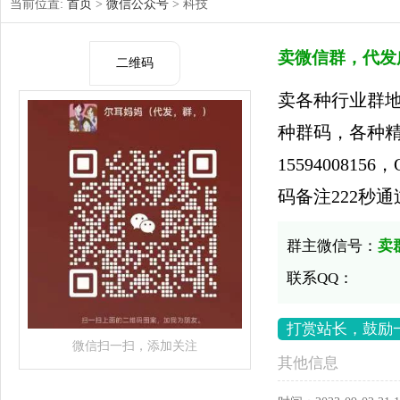
当前位置:
首页
>
微信公众号
> 科技
卖微信群，代发
二维码
卖各种行业群
种群码，各种
1559400815
码备注222秒
群主微信号：
卖
联系QQ：
打赏站长，鼓励
微信扫一扫，添加关注
其他信息