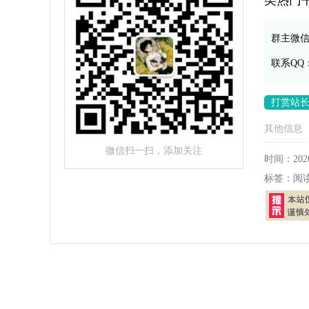
类热门
群主微
联系QQ
打赏站
其他信息
微信扫一扫，添加关注
时间：
202
标签：
阅