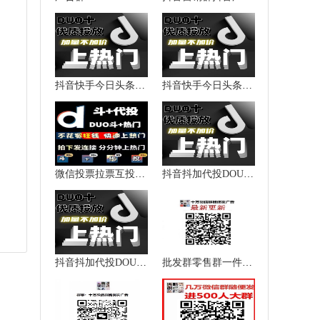
抖音快手今日头条西瓜视频加粉涨粉点赞播放量上热门提升热度
抖音快手今日头条西瓜视频加粉涨粉点赞播放量上热门提升热度
微信投票拉票互投互粉抖音快手
抖音抖加代投DOU+热门dou上热门抖y音快速上热门图文图集推送投放
抖音抖加代投DOU+热门dou上热门抖y音快速上热门图文图集推送投放
批发群零售群一件代发群货源加盟群代理群微信群二维码大全