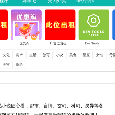
程序
薅羊毛
美团外卖
商务合作
优惠淘
广告位出租
Dev Tools
文化
房产
生活
教育
小说
美食
星座
女性
母
美容
综合
品小说随心看，都市、言情、玄幻、科幻、灵异等各