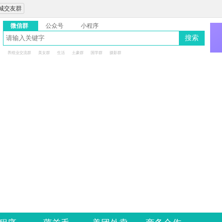
城交友群
微信群
公众号
小程序
搜索
养殖业交流群
美女群
生活
土豪群
国学群
摄影群