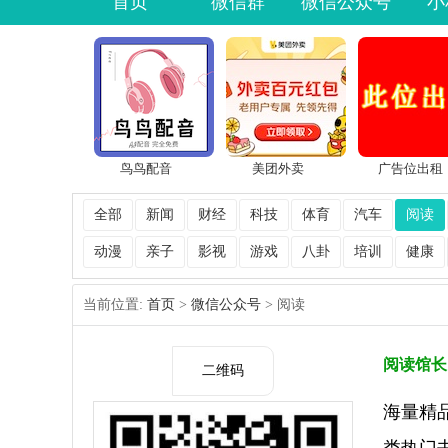
首页
微信群
微信公众号
小
鸟鸟配音
美团外卖
广告位出租
全部
新闻
财经
科技
体育
汽车
阅读
动漫
亲子
影视
游戏
八卦
培训
健康
当前位置:
首页
>
微信公众号
> 阅读
阅读馆长
二维码
海量精