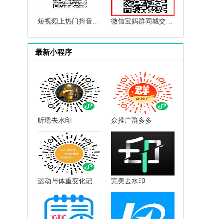
短视频上热门抖音上热门群快手上热门群抖音短视频互赞点赞群
微信宝妈群同城交流微信母婴群微信育儿群微信闲置群微信群二维码
最新小程序
昕瑶去水印
众推广群多多
运动与体重变化记录小助手
完美去水印