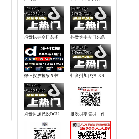
抖音快手今日头条西瓜视频加粉涨粉点赞播放量上热门提升热度
抖音快手今日头条西瓜视频加粉涨粉点赞播放量上热门提升热度
微信投票拉票互投互粉抖音快手
抖音抖加代投DOU+热门dou上热门抖y音快速上热门图文图集推送投放
抖音抖加代投DOU+热门dou上热门抖y音快速上热门图文图集推送投放
批发群零售群一件代发群货源加盟群代理群微信群二维码大全