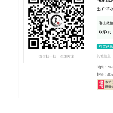
商家信
出户掌
群主微
联系QQ
打赏站
其他信息
微信扫一扫，添加关注
时间：
202
标签：
生