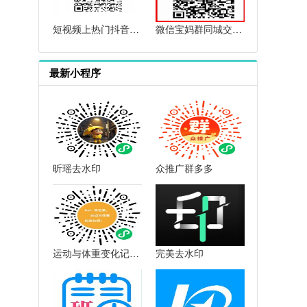
短视频上热门抖音上热门群快手上热门群抖音短视频互赞点赞群
微信宝妈群同城交流微信母婴群微信育儿群微信闲置群微信群二维码
最新小程序
昕瑶去水印
众推广群多多
运动与体重变化记录小助手
完美去水印