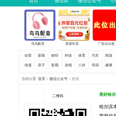
首页
微信群
微信公众号
小
鸟鸟配音
美团外卖
广告位出租
全部
新闻
财经
科技
体育
汽车
阅读
动漫
亲子
影视
游戏
八卦
培训
健康
当前位置:
首页
>
微信公众号
> 生活
美好哈尔
二维码
哈尔滨