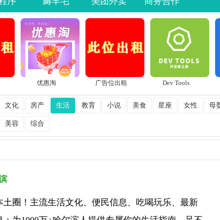
程序
薅羊毛
美团外卖
商务合作
优惠淘
广告位出租
Dev Tools
文化
房产
生活
教育
小说
美食
星座
女性
母
美容
综合
滨
本土圈！主流生活文化、便民信息、吃喝玩乐、最新