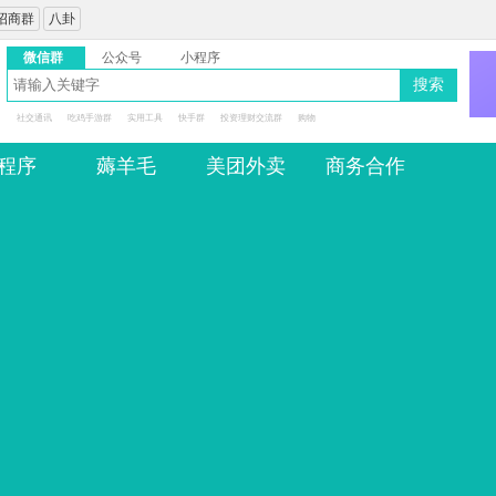
招商群
八卦
微信群
公众号
小程序
搜索
社交通讯
吃鸡手游群
实用工具
快手群
投资理财交流群
购物
程序
薅羊毛
美团外卖
商务合作