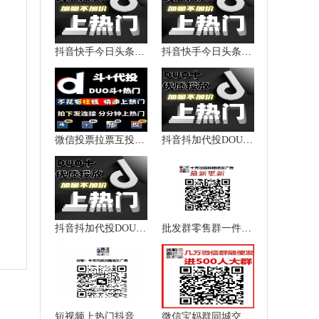
抖音快手今日头条西瓜视频加粉涨粉点赞播放量上热门提升热度
抖音快手今日头条西瓜视频加粉涨粉点赞播放量上热门提升热度
微信投票拉票互投互粉抖音快手
抖音抖加代投DOU+热门dou上热门抖y音快速上热门图文图集推送投放
抖音抖加代投DOU+热门dou上热门抖y音快速上热门图文图集推送投放
批发群零售群一件代发群货源加盟群代理群微信群二维码大全
短视频上热门抖音上热门群快手上热门群抖音短视频互赞点赞群
微信宝妈群同城交流微信母婴群微信育儿群微信闲置群微信群二维码