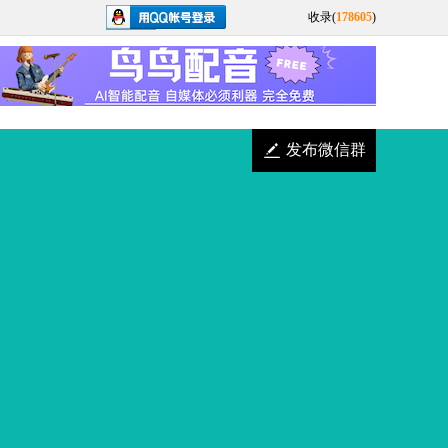
收录(
178605
)
发布微信群