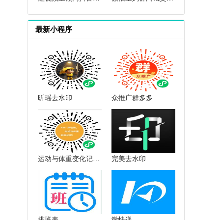
最新小程序
昕瑶去水印
众推广群多多
运动与体重变化记录小助手
完美去水印
排班表
微快递