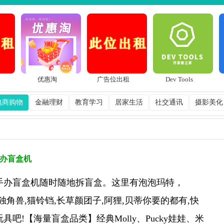
优惠淘
广告位出租
Dev Tools
电商购物
金融理财
教育学习
居家生活
社交通讯
摄影美化
办盲盒机
手办盲盒机随时随地拆盲盒。这里有泡泡玛特，
doki独角兽,猫铃铛,长草颜团子,阿狸,贝蒂你要的都有,快
具吧!【海量盲盒品类】经典Molly、Pucky娃娃、米